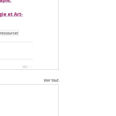
apie.
ie et Art-
 ressourcer
Voir tout