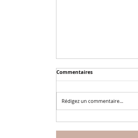
Commentaires
Rédigez un commentaire...
L'auto-Hypnose, un outil
pour relever les défis du
quotidien.