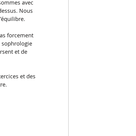
 sommes avec 
 dessus. Nous 
équilibre. 
pas forcement 
a sophrologie 
rsent et de 
rcices et des 
re.