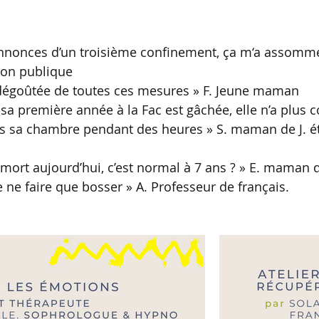
 annonces d’un troisième confinement, ça m‘a assommé 
ion publique
 dégoûtée de toutes ces mesures » F. Jeune maman 
 sa première année à la Fac est gâchée, elle n’a plus c
s sa chambre pendant des heures » S. maman de J. ét
a mort aujourd’hui, c’est normal à 7 ans ? » E. maman 
de ne faire que bosser » A. Professeur de français. 