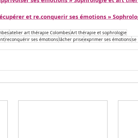
apprivoiser ses émotions » Sophrologie et art thér
récupérer et re.conquerir ses émotions » Sophrolog
ombes
atelier art thérapie Colombes
Art thérapie et sophrologie
nt
reconquérir ses émotions
lâcher prise
exprimer ses émotions
se