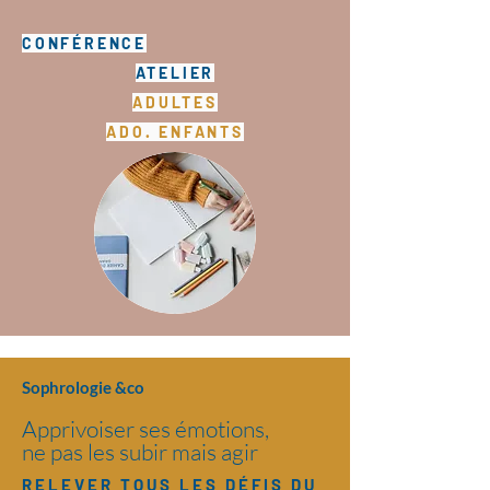
CONFÉRENCE
ATELIER
ADULTES
ADO. ENFANTS
Sophrologie &co
Apprivoiser ses émotions,
ne pas les subir mais agir
RELEVER TOUS LES DÉFIS DU