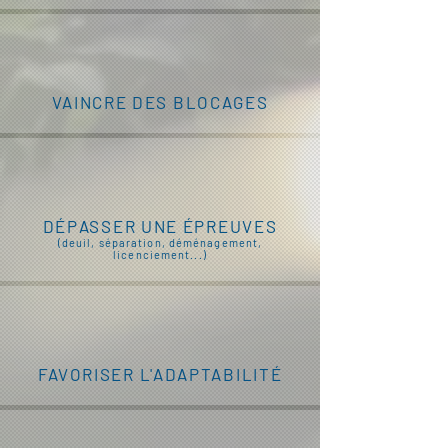
VAINCRE DES BLOCAGES
DÉPASSER UNE ÉPREUVES
(deuil, séparation, déménagement,
licenciement...)
FAVORISER L'ADAPTABILITÉ