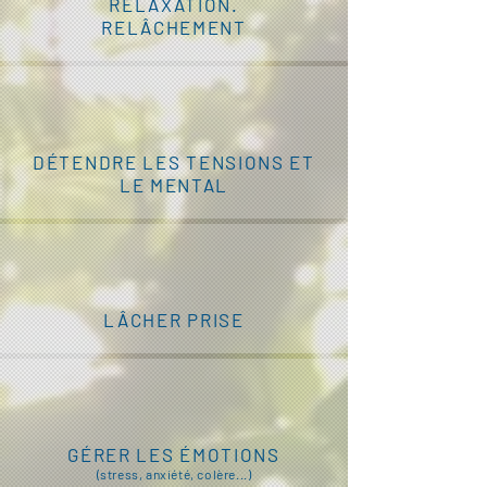
RELAXATION.
RELÂCHEMENT
DÉTENDRE LES TENSIONS ET
LE MENTAL
​LÂCHER PRISE
GÉRER LES ÉMOTIONS
(stress, anxiété, colère...)